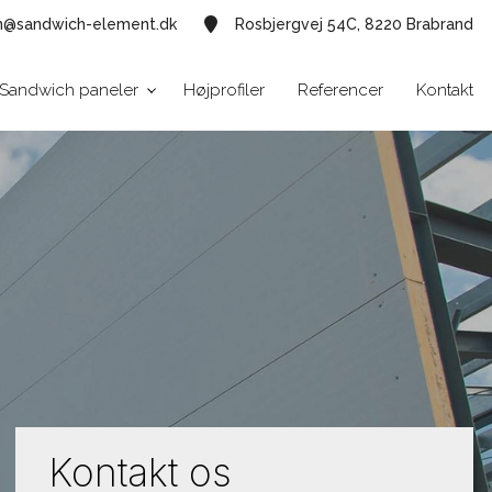
n@sandwich-element.dk
Rosbjergvej 54C, 8220 Brabrand
Sandwich paneler
Højprofiler
Referencer
Kontakt
Kontakt os