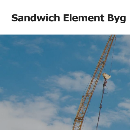
Gå
til
hovedindhold