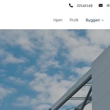
22141149
d
Hjem
Profil
Byggeri