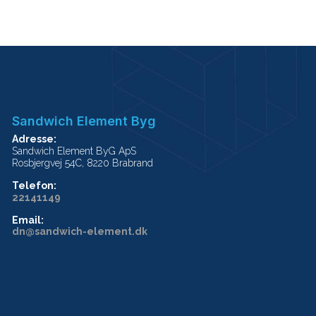
Sandwich Element Byg
Adresse:
Sandwich Element ByG ApS
Rosbjergvej 54C, 8220 Brabrand
Telefon:
22141149
Email:
dn@sandwich-element.dk
Copyright © 2026 - Sandwich Element ByG ApS
, CVR |
Cookiepolitik