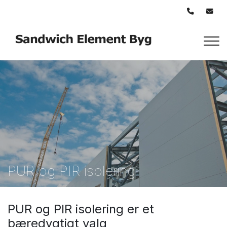
Gå
til
hovedindhold
PUR og PIR isolering
PUR og PIR isolering er et
bæredygtigt valg