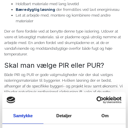
Holdbart materiale med lang levetid
Bæredygtig løsning
der fremstilles ved lavt energiniveau
Let at arbejde med, montere og kombinere med andre
materialer
Der er flere fordele ved at benytte denne type isolering. Udover at
være et letvægtigt materiale, så er pladerne også utrolig nemme at
arbejde med. En anden fordel ved skumpladerne er, at de er
vandafvisende og modstandsdygtige overfor både fugt og høje
temperaturer.
Skal man vælge PIR eller PUR?
Både PIR og PUR er gode valgmuligheder når der skal vælges
isoleringsmaterialer til byggerier. Hvilken løsning der er bedst,
afhænger af de specifikke byggeri- og projekt krav samt økonomi. Vi
tilbyder naturligvis professionel rådgivning ift. valg af de rette
materialer, så du får det bedste produkt til den konkrete opgave, og
står også gerne for hele opgaven fra start til slut.
Kontakt os hvis du ønsker en løsning
Samtykke
Detaljer
Om
med PIR og PUR isolering