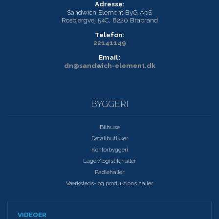
Adresse:
Sandwich Element ByG ApS
Rosbjergvej 54C, 8220 Brabrand
Telefon:
22141149
Email:
dn@sandwich-element.dk
BYGGERI
Bilhuse
Detailbutikker
Kontorbyggeri
Lager/logistik haller
Padlehaller
Værksteds- og produktions haller
VIDEOER