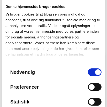
Ønsker du yderligere informationer om produkterne eller interesseret
Denne hjemmeside bruger cookies
i at høre mere om hvad vi kan tilbyde? Så kontakt os uforpligtende
på telefon
22141149
, eller mail
dn@sandwich-element.dk
, og
Vi bruger cookies til at tilpasse vores indhold og
lad os tage en uforpligtende samtale, hvor vi finder frem til den
annoncer, til at vise dig funktioner til sociale medier og til
bedste og mest fordelagtige løsning.
at analysere vores trafik. Vi deler også oplysninger om
din brug af vores hjemmeside med vores partnere inden
Kontakt os og hør mere
for sociale medier, annonceringspartnere og
analysepartnere. Vores partnere kan kombinere disse
data med andre oplysninger, du har givet dem, eller som
de har indsamlet fra din brug af deres tjenester.
Kontakt os
Samtykkevalg
Du kan let og hurtigt sende os en besked i nedenstående
Nødvendig
formular.
Præferencer
Statistik