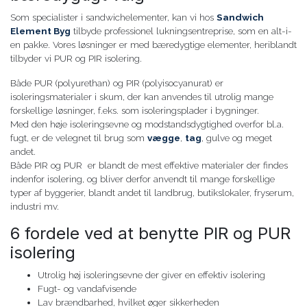
Som specialister i sandwichelementer, kan vi hos
Sandwich
Element Byg
tilbyde professionel lukningsentreprise, som en alt-i-
en pakke. Vores løsninger er med bæredygtige elementer, heriblandt
tilbyder vi PUR og PIR isolering.
Både PUR (polyurethan) og PIR (polyisocyanurat) er
isoleringsmaterialer i skum, der kan anvendes til utrolig mange
forskellige løsninger, f.eks. som isoleringsplader i bygninger.
Med den høje isoleringsevne og modstandsdygtighed overfor bl.a.
fugt, er de velegnet til brug som
vægge
,
tag
, gulve og meget
andet.
Både PIR og PUR er blandt de mest effektive materialer der findes
indenfor isolering, og bliver derfor anvendt til mange forskellige
typer af byggerier, blandt andet til landbrug, butikslokaler, fryserum,
industri mv.
6 fordele ved at benytte PIR og PUR
isolering
Utrolig høj isoleringsevne der giver en effektiv isolering
Fugt- og vandafvisende
Lav brændbarhed, hvilket øger sikkerheden